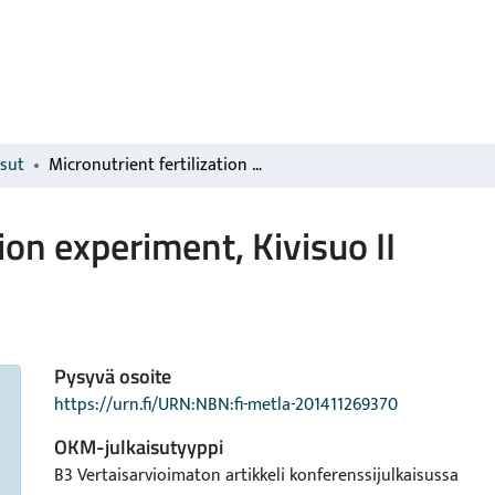
isut
Micronutrient fertilization experiment, Kivisuo II
ion experiment, Kivisuo II
Pysyvä osoite
https://urn.fi/URN:NBN:fi-metla-201411269370
OKM-julkaisutyyppi
B3 Vertaisarvioimaton artikkeli konferenssijulkaisussa