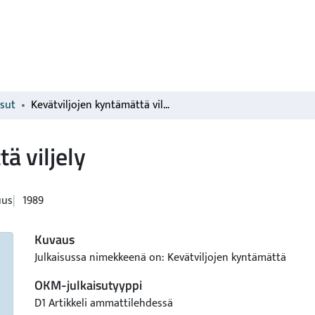
isut
Kevätviljojen kyntämättä viljely
ä viljely
uus
1989
Kuvaus
Julkaisussa nimekkeenä on: Kevätviljojen kyntämättä
OKM-julkaisutyyppi
D1 Artikkeli ammattilehdessä