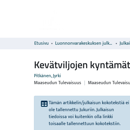
Etusivu
Luonnonvarakeskuksen julkaisut
Julka
Kevätviljojen kyntämätt
Pitkänen, Jyrki
Maaseudun Tulevaisuus
|
Maaseudun Tulevais
Tämän artikkelin/julkaisun kokotekstiä ei
ole tallennettu Jukuriin. Julkaisun
tiedoissa voi kuitenkin olla linkki
toisaalle tallennettuun kokotekstiin.