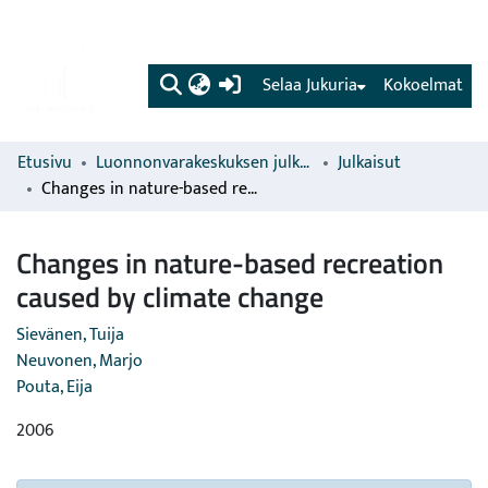
(current)
Selaa Jukuria
Kokoelmat
Etusivu
Luonnonvarakeskuksen julkaisut
Julkaisut
Changes in nature-based recreation caused by climate change
Changes in nature-based recreation
caused by climate change
Sievänen, Tuija
Neuvonen, Marjo
Pouta, Eija
2006