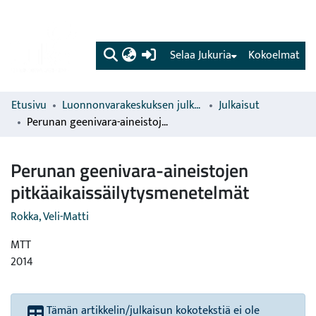
(current)
Selaa Jukuria
Kokoelmat
Etusivu
Luonnonvarakeskuksen julkaisut
Julkaisut
Perunan geenivara-aineistojen pitkäaikaissäilytysmenetelmät
Perunan geenivara-aineistojen
pitkäaikaissäilytysmenetelmät
Rokka, Veli-Matti
MTT
2014
Tämän artikkelin/julkaisun kokotekstiä ei ole