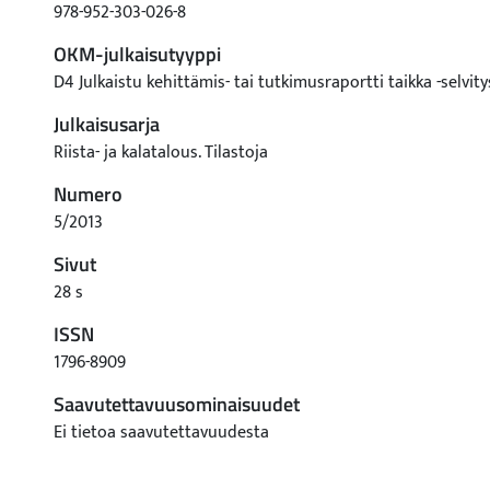
978-952-303-026-8
OKM-julkaisutyyppi
D4 Julkaistu kehittämis- tai tutkimusraportti taikka -selvity
Julkaisusarja
Riista- ja kalatalous. Tilastoja
Numero
5/2013
Sivut
28 s
ISSN
1796-8909
Saavutettavuusominaisuudet
Ei tietoa saavutettavuudesta