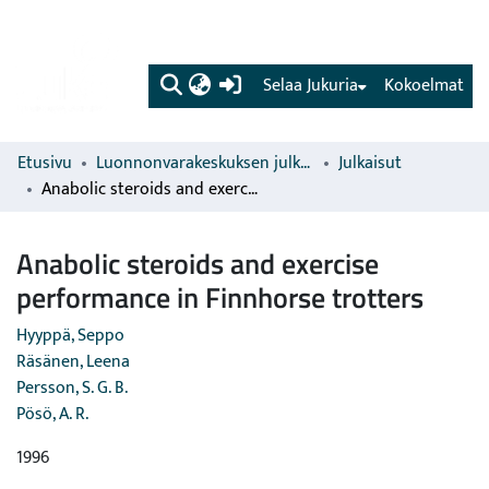
(current)
Selaa Jukuria
Kokoelmat
Etusivu
Luonnonvarakeskuksen julkaisut
Julkaisut
Anabolic steroids and exercise performance in Finnhorse trotters
Anabolic steroids and exercise
performance in Finnhorse trotters
Hyyppä, Seppo
Räsänen, Leena
Persson, S. G. B.
Pösö, A. R.
1996