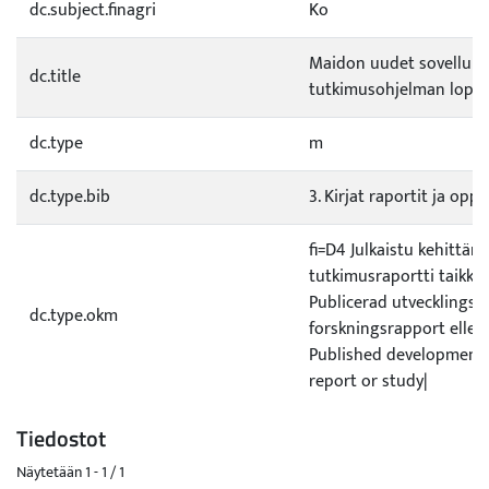
dc.subject.finagri
Ko
Maidon uudet sovellukse
dc.title
tutkimusohjelman loppu
dc.type
m
dc.type.bib
3. Kirjat raportit ja opp
fi=D4 Julkaistu kehittämi
tutkimusraportti taikka 
Publicerad utvecklings- e
dc.type.okm
forskningsrapport eller
Published development 
report or study|
Tiedostot
Näytetään
1 - 1 / 1