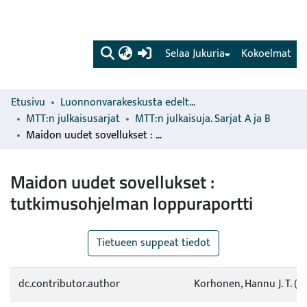
(current)
Selaa Jukuria
Kokoelmat
Etusivu
Luonnonvarakeskusta edeltävien organisaatioiden sarjat
MTT:n julkaisusarjat
MTT:n julkaisuja. Sarjat A ja B
Maidon uudet sovellukset : tutkimusohjelman loppuraportti
Maidon uudet sovellukset :
tutkimusohjelman loppuraportti
Tietueen suppeat tiedot
dc.contributor.author
Korhonen, Hannu J. T. (to