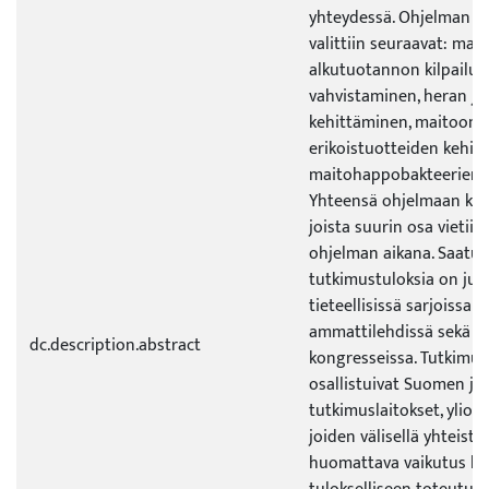
yhteydessä. Ohjelman pa
valittiin seuraavat: mai
alkutuotannon kilpailuk
vahvistaminen, heran ja
kehittäminen, maitoon 
erikoistuotteiden kehit
maitohappobakteerien 
Yhteensä ohjelmaan kuul
joista suurin osa vietii
ohjelman aikana. Saatuj
tutkimustuloksia on julk
tieteellisissä sarjoissa j
ammattilehdissä sekä se
dc.description.abstract
kongresseissa. Tutkimu
osallistuivat Suomen jo
tutkimuslaitokset, yliopis
joiden välisellä yhteistyö
huomattava vaikutus h