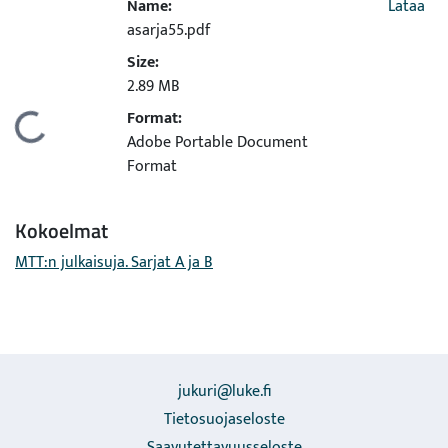
Name:
Lataa
asarja55.pdf
Size:
2.89 MB
Format:
dataan...
Adobe Portable Document
Format
Kokoelmat
MTT:n julkaisuja. Sarjat A ja B
jukuri@luke.fi
Tietosuojaseloste
Saavutettavuusseloste