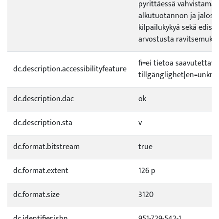
pyrittäessä vahvistama
alkutuotannon ja jalost
kilpailukykyä sekä edi
arvostusta ravitsemukse
fi=ei tietoa saavutetta
dc.description.accessibilityfeature
tillgänglighet|en=unknow
dc.description.dac
ok
dc.description.sta
v
dc.format.bitstream
true
dc.format.extent
126 p
dc.format.size
3120
dc.identifier.isbn
951-729-542-1