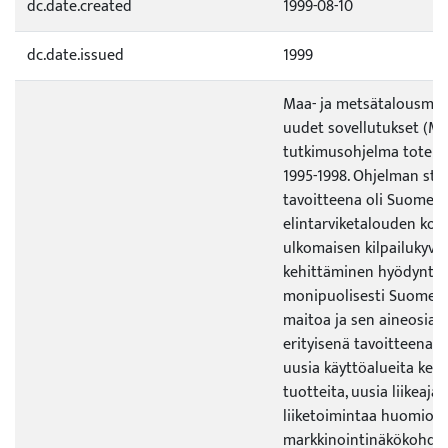
dc.date.created
1999-08-10
dc.date.issued
1999
Maa- ja metsätalousmin
uudet sovellutukset (MA
tutkimusohjelma toteute
1995-1998. Ohjelman str
tavoitteena oli Suomen
elintarviketalouden kot
ulkomaisen kilpailukyvyn
kehittäminen hyödyntä
monipuolisesti Suomess
maitoa ja sen aineosia.
erityisenä tavoitteena o
uusia käyttöalueita kehi
tuotteita, uusia liikeaja
liiketoimintaa huomioim
markkinointinäkökohdat