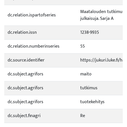
Maatalouden tutkimusk
dc.relation.ispartofseries
julkaisuja. Sarja A
dc.relation.issn
1238-9935
dc.relation.numberinseries
55
dc.source.identifier
https://jukuri.luke.fi/h
dc.subject.agrifors
maito
dc.subject.agrifors
tutkimus
dc.subject.agrifors
tuotekehitys
dc.subject.finagri
Re