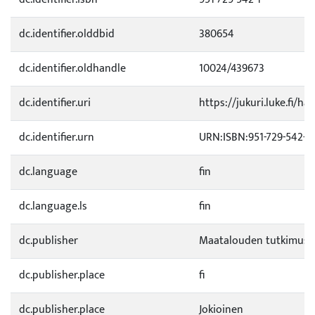
dc.identifier.olddbid
380654
dc.identifier.oldhandle
10024/439673
dc.identifier.uri
https://jukuri.luke.fi/h
dc.identifier.urn
URN:ISBN:951-729-542-1
dc.language
fin
dc.language.ls
fin
dc.publisher
Maatalouden tutkimusk
dc.publisher.place
fi
dc.publisher.place
Jokioinen