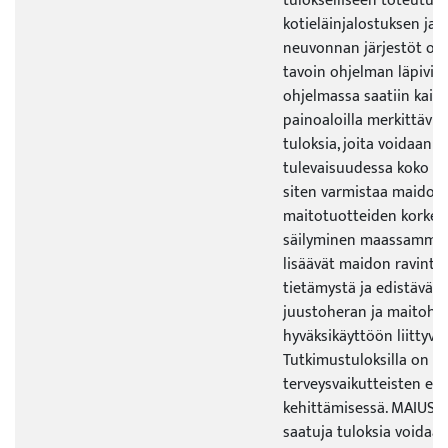
tulokselliseen toteutum
kotieläinjalostuksen j
neuvonnan järjestöt osal
tavoin ohjelman läpivien
ohjelmassa saatiin kaikill
painoaloilla merkittäviä 
tuloksia, joita voidaan 
tulevaisuudessa koko ma
siten varmistaa maidon 
maitotuotteiden korkea
säilyminen maassamme.
lisäävät maidon ravinto
tietämystä ja edistävät e
juustoheran ja maitoha
hyväksikäyttöön liittyvä
Tutkimustuloksilla on er
terveysvaikutteisten eli
kehittämisessä. MAIUS-
saatuja tuloksia voidaa