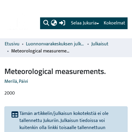
(current)
Selaa Jukuria
Kokoelmat
Etusivu
Luonnonvarakeskuksen julkaisut
Julkaisut
Meteorological measurements.
Meteorological measurements.
Merilä, Päivi
2000
Tämän artikkelin/julkaisun kokotekstiä ei ole
tallennettu Jukuriin. Julkaisun tiedoissa voi
kuitenkin olla linkki toisaalle tallennettuun