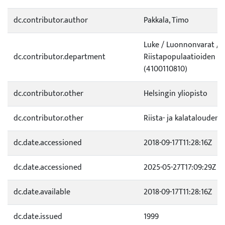
dc.contributor.author
Pakkala, Timo
Luke / Luonnonvarat /
dc.contributor.department
Riistapopulaatioiden d
(4100110810)
dc.contributor.other
Helsingin yliopisto
dc.contributor.other
Riista- ja kalatalouden 
dc.date.accessioned
2018-09-17T11:28:16Z
dc.date.accessioned
2025-05-27T17:09:29Z
dc.date.available
2018-09-17T11:28:16Z
dc.date.issued
1999