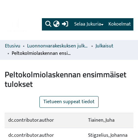
(current)
Selaa Jukuria
Kokoelmat
Etusivu
Luonnonvarakeskuksen julkaisut
Julkaisut
Peltokolmiolaskennan ensimmäiset tulokset
Peltokolmiolaskennan ensimmäiset
tulokset
Tietueen suppeat tiedot
dc.contributor.author
Tiainen, Juha
dc.contributor.author
Stigzelius, Johanna