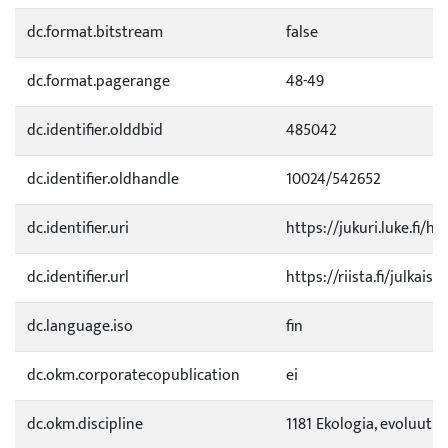
dc.format.bitstream
false
dc.format.pagerange
48-49
dc.identifier.olddbid
485042
dc.identifier.oldhandle
10024/542652
dc.identifier.uri
https://jukuri.luke.fi/h
dc.identifier.url
https://riista.fi/julkais
dc.language.iso
fin
dc.okm.corporatecopublication
ei
dc.okm.discipline
1181 Ekologia, evoluutio