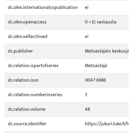
dc.okm.internationalcopublication
ei
dc.okm.openaccess
0 = Ei vastausta
dc.okm.selfarchived
ei
dc.publisher
Metsästäjäin keskusjärj
dc.relation.ispartofseries
Metsästäjä
dc.relation.issn
0047-6986
dc.relation.numberinseries
3
dc.relation.volume
48
dc.source.identifier
https://jukuri.luke.fi/