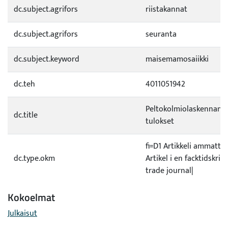
dc.subject.agrifors
riistakannat
dc.subject.agrifors
seuranta
dc.subject.keyword
maisemamosaiikki
dc.teh
4011051942
Peltokolmiolaskennan 
dc.title
tulokset
fi=D1 Artikkeli ammatti
dc.type.okm
Artikel i en facktidskrift
trade journal|
Kokoelmat
Julkaisut