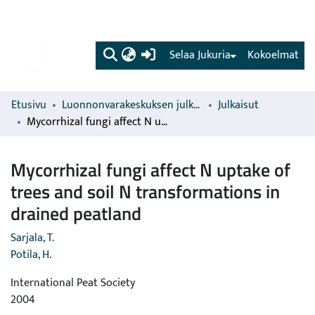
(current)
Selaa Jukuria
Kokoelmat
Etusivu
Luonnonvarakeskuksen julkaisut
Julkaisut
Mycorrhizal fungi affect N uptake of trees and soil N transformations in drained peatland
Mycorrhizal fungi affect N uptake of
trees and soil N transformations in
drained peatland
Sarjala, T.
Potila, H.
International Peat Society
2004