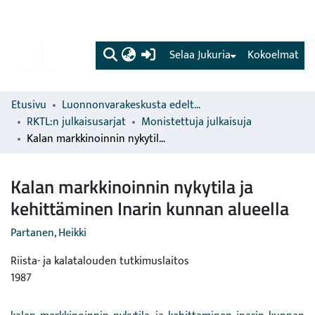
(current)
Selaa Jukuria
Kokoelmat
Etusivu
Luonnonvarakeskusta edeltävien organisaatioiden sarjat
RKTL:n julkaisusarjat
Monistettuja julkaisuja
Kalan markkinoinnin nykytila ja kehittäminen Inarin kunnan alueella
Kalan markkinoinnin nykytila ja
kehittäminen Inarin kunnan alueella
Partanen, Heikki
Riista- ja kalatalouden tutkimuslaitos
1987