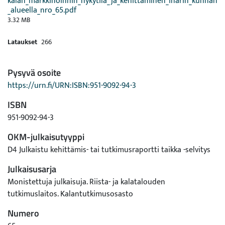
kalan_markkinoinnin_nykytila_ja_kehittaminen_inarin_kunnan
_alueella_nro_65.pdf
3.32 MB
Lataukset
266
Pysyvä osoite
https://urn.fi/URN:ISBN:951-9092-94-3
ISBN
951-9092-94-3
OKM-julkaisutyyppi
D4 Julkaistu kehittämis- tai tutkimusraportti taikka -selvitys
Julkaisusarja
Monistettuja julkaisuja. Riista- ja kalatalouden
tutkimuslaitos. Kalantutkimusosasto
Numero