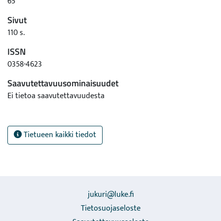
65
Sivut
110 s.
ISSN
0358-4623
Saavutettavuusominaisuudet
Ei tietoa saavutettavuudesta
Tietueen kaikki tiedot
jukuri@luke.fi
Tietosuojaseloste