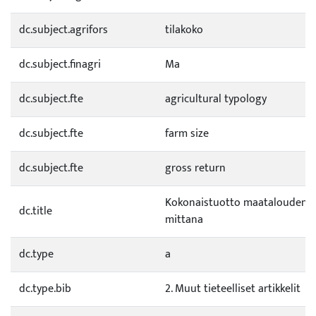
dc.subject.agrifors
tilakoko
dc.subject.finagri
Ma
dc.subject.fte
agricultural typology
dc.subject.fte
farm size
dc.subject.fte
gross return
Kokonaistuotto maatalouden y
dc.title
mittana
dc.type
a
dc.type.bib
2. Muut tieteelliset artikkelit