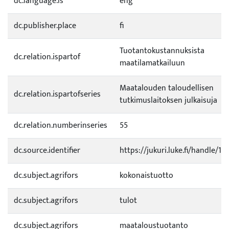
dc.language.ls
eng
dc.publisher.place
fi
Tuotantokustannuksista
dc.relation.ispartof
maatilamatkailuun
Maatalouden taloudellisen
dc.relation.ispartofseries
tutkimuslaitoksen julkaisuja
dc.relation.numberinseries
55
dc.source.identifier
https://jukuri.luke.fi/handle/1
dc.subject.agrifors
kokonaistuotto
dc.subject.agrifors
tulot
dc.subject.agrifors
maataloustuotanto