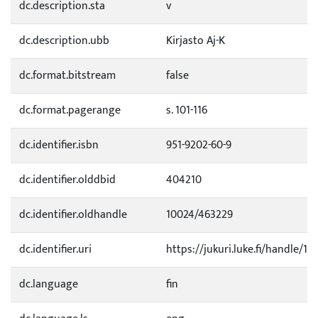
dc.description.sta
v
dc.description.ubb
Kirjasto Aj-K
dc.format.bitstream
false
dc.format.pagerange
s. 101-116
dc.identifier.isbn
951-9202-60-9
dc.identifier.olddbid
404210
dc.identifier.oldhandle
10024/463229
dc.identifier.uri
https://jukuri.luke.fi/handle/11
dc.language
fin