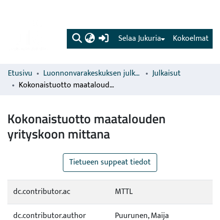
(current)
Selaa Jukuria
Kokoelmat
Etusivu
Luonnonvarakeskuksen julkaisut
Julkaisut
Kokonaistuotto maatalouden yrityskoon mittana
Kokonaistuotto maatalouden
yrityskoon mittana
Tietueen suppeat tiedot
dc.contributor.ac
MTTL
dc.contributor.author
Puurunen, Maija