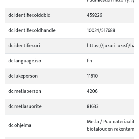
Puumiesten liitto ry., Jyväs
dc.identifier.olddbid
459226
dc.identifier.oldhandle
10024/517688
dc.identifier.uri
https://jukuri.luke.fi/ha
dc.language.iso
fin
dc.lukeperson
11810
dc.metlaperson
4206
dc.metlasuorite
81633
Metla / Puumateriaalit j
dc.ohjelma
biotalouden rakentamis