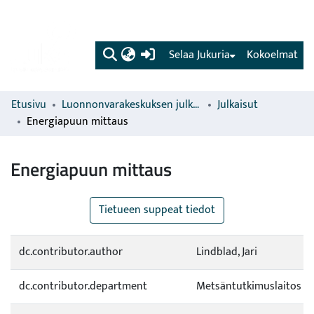
(current)
Selaa Jukuria
Kokoelmat
Etusivu
Luonnonvarakeskuksen julkaisut
Julkaisut
Energiapuun mittaus
Energiapuun mittaus
Tietueen suppeat tiedot
dc.contributor.author
Lindblad, Jari
dc.contributor.department
Metsäntutkimuslaitos