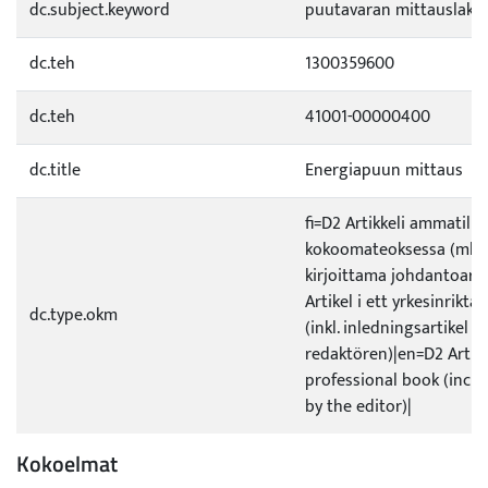
dc.subject.keyword
puutavaran mittauslaki
dc.teh
1300359600
dc.teh
41001-00000400
dc.title
Energiapuun mittaus
fi=D2 Artikkeli ammatilli
kokoomateoksessa (ml. t
kirjoittama johdantoarti
Artikel i ett yrkesinrikta
dc.type.okm
(inkl. inledningsartikel s
redaktören)|en=D2 Articl
professional book (incl.
by the editor)|
Kokoelmat