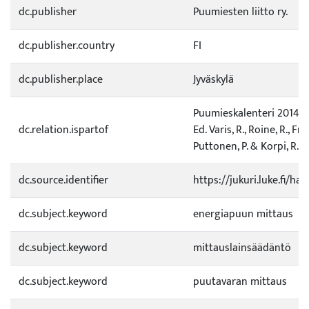
dc.publisher
Puumiesten liitto ry.
dc.publisher.country
FI
dc.publisher.place
Jyväskylä
Puumieskalenteri 2014. 5
dc.relation.ispartof
Ed. Varis, R., Roine, R., Fro
Puttonen, P. & Korpi, R.
dc.source.identifier
https://jukuri.luke.fi/h
dc.subject.keyword
energiapuun mittaus
dc.subject.keyword
mittauslainsäädäntö
dc.subject.keyword
puutavaran mittaus