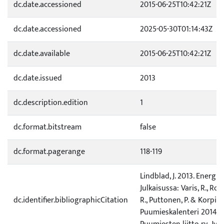
dc.date.accessioned
2015-06-25T10:42:21Z
dc.date.accessioned
2025-05-30T01:14:43Z
dc.date.available
2015-06-25T10:42:21Z
dc.date.issued
2013
dc.description.edition
1
dc.format.bitstream
false
dc.format.pagerange
118-119
Lindblad, J. 2013. Energi
Julkaisussa: Varis, R., Roi
dc.identifier.bibliographicCitation
R., Puttonen, P. & Korpi, R.
Puumieskalenteri 2014. 5