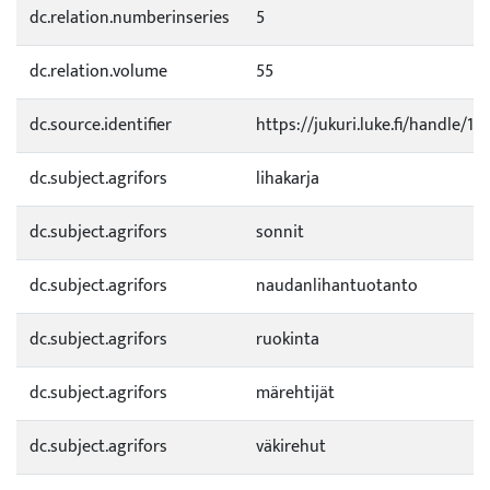
dc.relation.numberinseries
5
dc.relation.volume
55
dc.source.identifier
https://jukuri.luke.fi/handle/
dc.subject.agrifors
lihakarja
dc.subject.agrifors
sonnit
dc.subject.agrifors
naudanlihantuotanto
dc.subject.agrifors
ruokinta
dc.subject.agrifors
märehtijät
dc.subject.agrifors
väkirehut