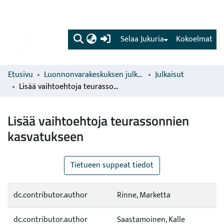
(current)
Selaa Jukuria
Kokoelmat
Etusivu
Luonnonvarakeskuksen julkaisut
Julkaisut
Lisää vaihtoehtoja teurassonnien kasvatukseen
Lisää vaihtoehtoja teurassonnien
kasvatukseen
Tietueen suppeat tiedot
dc.contributor.author
Rinne, Marketta
dc.contributor.author
Saastamoinen, Kalle