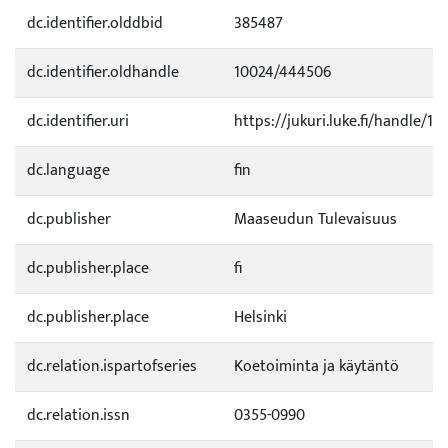
dc.identifier.olddbid
385487
dc.identifier.oldhandle
10024/444506
dc.identifier.uri
https://jukuri.luke.fi/handle/11
dc.language
fin
dc.publisher
Maaseudun Tulevaisuus
dc.publisher.place
fi
dc.publisher.place
Helsinki
dc.relation.ispartofseries
Koetoiminta ja käytäntö
dc.relation.issn
0355-0990