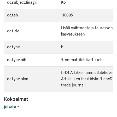
dc.subject.finagri
Ko
dc.teh
110395
Lisää vaihtoehtoja teurassonni
dc.title
kasvatukseen
dc.type
b
dc.type.bib
5. Ammattilehtiartikkelit
fi=D1 Artikkeli ammattilehdessä
dc.type.okm
Artikel i en facktidskrift|en=D1 A
trade journal|
Kokoelmat
Julkaisut