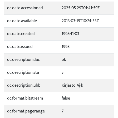
dc.date.accessioned
2025-05-29T01:41:59Z
dc.date.available
2013-03-19T10:24:33Z
dc.date.created
1998-11-03
dc.date.issued
1998
dc.description.dac
ok
dc.description.sta
v
dc.description.ubb
Kirjasto Aj-k
dc.format.bitstream
false
dc.format.pagerange
7