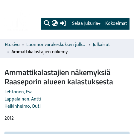
(current)
Selaa Jukuria
Kokoelmat
Etusivu
Luonnonvarakeskuksen julkaisut
Julkaisut
Ammattikalastajien näkemyksiä Raaseporin alueen kalastuksesta
Ammattikalastajien näkemyksiä
Raaseporin alueen kalastuksesta
Lehtonen, Esa
Lappalainen, Antti
Heikinheimo, Outi
2012