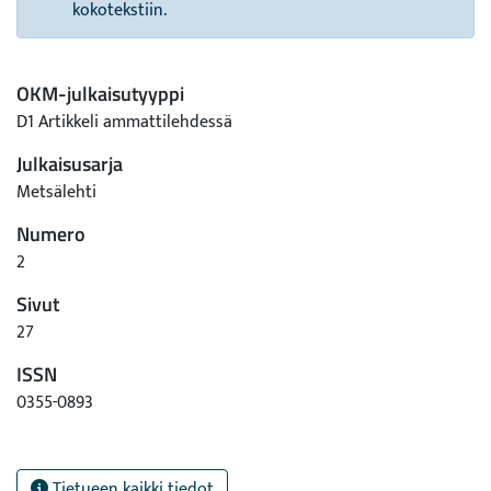
kokotekstiin.
OKM-julkaisutyyppi
D1 Artikkeli ammattilehdessä
Julkaisusarja
Metsälehti
Numero
2
Sivut
27
ISSN
0355-0893
Tietueen kaikki tiedot