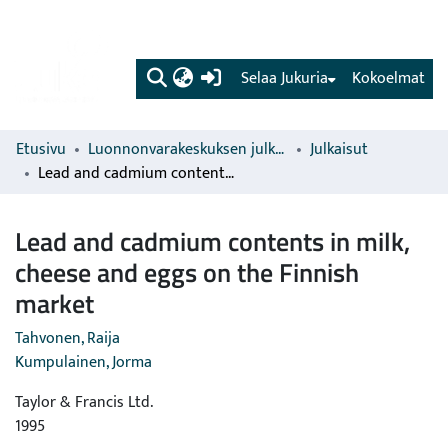
(current)
Selaa Jukuria
Kokoelmat
Etusivu
Luonnonvarakeskuksen julkaisut
Julkaisut
Lead and cadmium contents in milk, cheese and eggs on the Finnish market
Lead and cadmium contents in milk,
cheese and eggs on the Finnish
market
Tahvonen, Raija
Kumpulainen, Jorma
Taylor & Francis Ltd.
1995