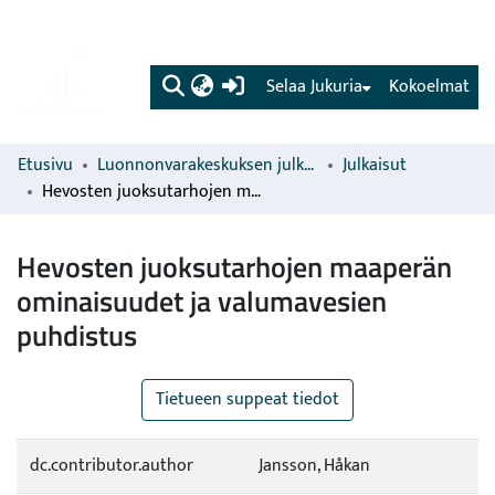
(current)
Selaa Jukuria
Kokoelmat
Etusivu
Luonnonvarakeskuksen julkaisut
Julkaisut
Hevosten juoksutarhojen maaperän ominaisuudet ja valumavesien puhdistus
Hevosten juoksutarhojen maaperän
ominaisuudet ja valumavesien
puhdistus
Tietueen suppeat tiedot
dc.contributor.author
Jansson, Håkan