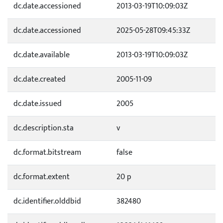
dc.date.accessioned
2013-03-19T10:09:03Z
dc.date.accessioned
2025-05-28T09:45:33Z
dc.date.available
2013-03-19T10:09:03Z
dc.date.created
2005-11-09
dc.date.issued
2005
dc.description.sta
v
dc.format.bitstream
false
dc.format.extent
20 p
dc.identifier.olddbid
382480