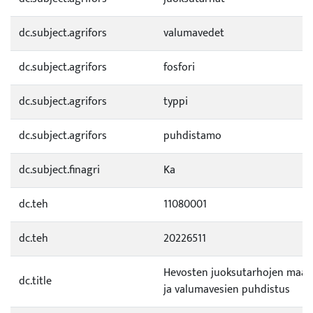
dc.subject.agrifors
valumavedet
dc.subject.agrifors
fosfori
dc.subject.agrifors
typpi
dc.subject.agrifors
puhdistamo
dc.subject.finagri
Ka
dc.teh
11080001
dc.teh
20226511
Hevosten juoksutarhojen maa
dc.title
ja valumavesien puhdistus