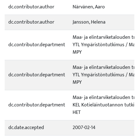
dc.contributor.author
Närvänen, Aaro
dc.contributor.author
Jansson, Helena
Maa- ja elintarviketalouden tu
dc.contributor.department
YTL Ympäristöntutkimus / Maap
MPY
Maa- ja elintarviketalouden tu
dc.contributor.department
YTL Ympäristöntutkimus / Maap
MPY
Maa- ja elintarviketalouden tu
dc.contributor.department
KEL Kotieläintuotannon tutkim
HET
dc.date.accepted
2007-02-14