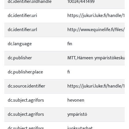
dc.identifier.oldhandle
10024/441499
dc.identifier.uri
https://jukuri.luke.fi/handle/11
dc.identifier.url
http://www.equinelife.fi/files/
dc.language
fin
dc.publisher
MTT, Hämeen ympäristökeskus, 
dc.publisher.place
fi
dc.source.identifier
https://jukuri.luke.fi/handle/1
dc.subject.agrifors
hevonen
dc.subject.agrifors
ympäristö
dc.subject.agrifors
juoksutarhat