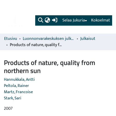
(current)
Selaa Jukuria
Kokoelmat
Etusivu
Luonnonvarakeskuksen julkaisut
Julkaisut
Products of nature, quality from northern sun
Products of nature, quality from
northern sun
Hannukkala, Antti
Peltola, Rainer
Martz, Francoise
Stark, Sari
2007