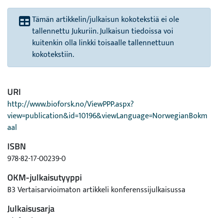
Tämän artikkelin/julkaisun kokotekstiä ei ole
tallennettu Jukuriin. Julkaisun tiedoissa voi
kuitenkin olla linkki toisaalle tallennettuun
kokotekstiin.
URI
http://www.bioforsk.no/ViewPPP.aspx?
view=publication&id=10196&viewLanguage=NorwegianBokm
aal
ISBN
978-82-17-00239-0
OKM-julkaisutyyppi
B3 Vertaisarvioimaton artikkeli konferenssijulkaisussa
Julkaisusarja