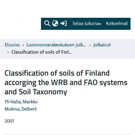
(current)
Selaa Jukuria
Kokoelmat
Etusivu
Luonnonvarakeskuksen julkaisut
Julkaisut
Classification of soils of Finland accorging the WRB and FAO systems and Soil Taxonomy
Classification of soils of Finland
accorging the WRB and FAO systems
and Soil Taxonomy
Yli-Halla, Markku
Mokma, Delbert
2001