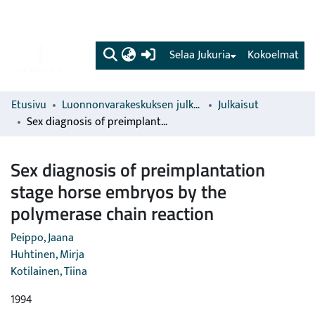
(current)
Selaa Jukuria
Kokoelmat
Etusivu
Luonnonvarakeskuksen julkaisut
Julkaisut
Sex diagnosis of preimplantation stage horse embryos by the polymerase chain reaction
Sex diagnosis of preimplantation
stage horse embryos by the
polymerase chain reaction
Peippo, Jaana
Huhtinen, Mirja
Kotilainen, Tiina
1994