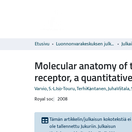
Etusivu
Luonnonvarakeskuksen julkaisut
Julka
Molecular anatomy of 
receptor, a quantitative
Varvio, S.-L.
Iso-Touru, Terhi
Kantanen, Juha
Viitala, 
Royal soc
2008
Tämän artikkelin/julkaisun kokotekstiä ei
ole tallennettu Jukuriin. Julkaisun