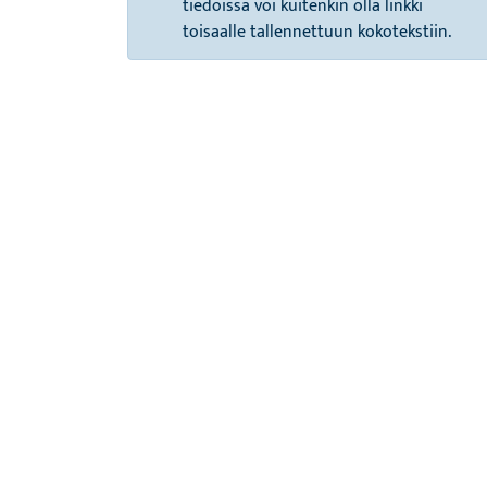
tiedoissa voi kuitenkin olla linkki
toisaalle tallennettuun kokotekstiin.