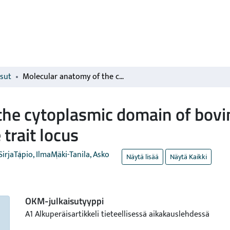
isut
Molecular anatomy of the cytoplasmic domain of bovine growth hormone receptor, a quantitative trait locus
the cytoplasmic domain of bov
 trait locus
Sirja
Tapio, Ilma
Mäki-Tanila, Asko
Näytä lisää
Näytä Kaikki
OKM-julkaisutyyppi
A1 Alkuperäisartikkeli tieteellisessä aikakauslehdessä