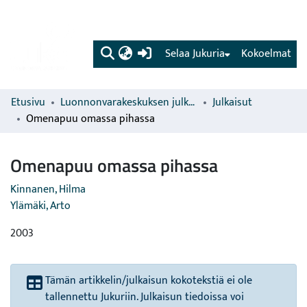
(current)
Selaa Jukuria
Kokoelmat
Etusivu
Luonnonvarakeskuksen julkaisut
Julkaisut
Omenapuu omassa pihassa
Omenapuu omassa pihassa
Kinnanen, Hilma
Ylämäki, Arto
2003
Tämän artikkelin/julkaisun kokotekstiä ei ole
tallennettu Jukuriin. Julkaisun tiedoissa voi