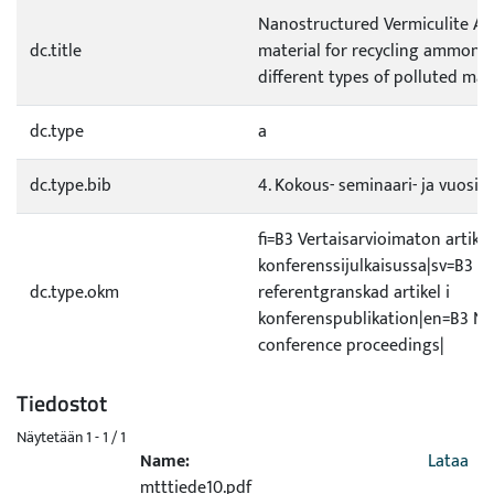
Nanostructured Vermiculite A 
dc.title
material for recycling ammoni
different types of polluted mat
dc.type
a
dc.type.bib
4. Kokous- seminaari- ja vuosiki
fi=B3 Vertaisarvioimaton artikke
konferenssijulkaisussa|sv=B3 Ic
dc.type.okm
referentgranskad artikel i
konferenspublikation|en=B3 No
conference proceedings|
Tiedostot
Näytetään
1 - 1 / 1
Name:
Lataa
mtttiede10.pdf