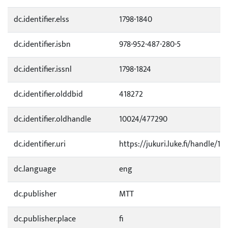
dc.identifier.elss
1798-1840
dc.identifier.isbn
978-952-487-280-5
dc.identifier.issnl
1798-1824
dc.identifier.olddbid
418272
dc.identifier.oldhandle
10024/477290
dc.identifier.uri
https://jukuri.luke.fi/handle/11
dc.language
eng
dc.publisher
MTT
dc.publisher.place
fi