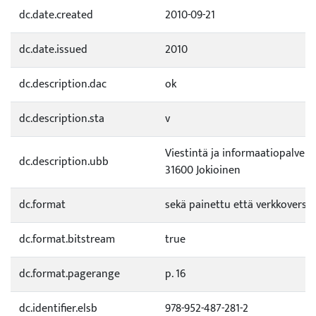
dc.date.created
2010-09-21
dc.date.issued
2010
dc.description.dac
ok
dc.description.sta
v
Viestintä ja informaatiopalvelu
dc.description.ubb
31600 Jokioinen
dc.format
sekä painettu että verkkoversio
dc.format.bitstream
true
dc.format.pagerange
p. 16
dc.identifier.elsb
978-952-487-281-2