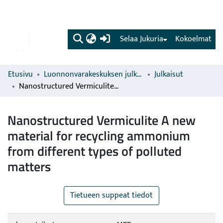
(current)
Selaa Jukuria
Kokoelmat
Etusivu
Luonnonvarakeskuksen julkaisut
Julkaisut
Nanostructured Vermiculite A new material for recycling ammonium from different types of polluted matters
Nanostructured Vermiculite A new
material for recycling ammonium
from different types of polluted
matters
Tietueen suppeat tiedot