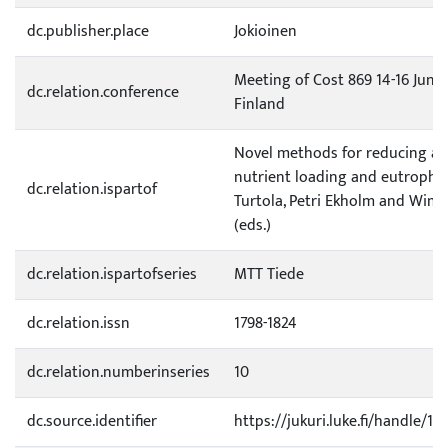
dc.publisher.place
Jokioinen
Meeting of Cost 869 14-16 June,
dc.relation.conference
Finland
Novel methods for reducing agr
nutrient loading and eutrophica
dc.relation.ispartof
Turtola, Petri Ekholm and Wim
(eds.)
dc.relation.ispartofseries
MTT Tiede
dc.relation.issn
1798-1824
dc.relation.numberinseries
10
dc.source.identifier
https://jukuri.luke.fi/handle/1