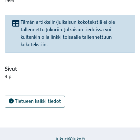
1994
Tämän artikkelin/julkaisun kokotekstiä ei ole
tallennettu Jukuriin. Julkaisun tiedoissa voi
kuitenkin olla linkki toisaalle tallennettuun
kokotekstiin.
Sivut
4 p
Tietueen kaikki tiedot
jukuri@luke.fi