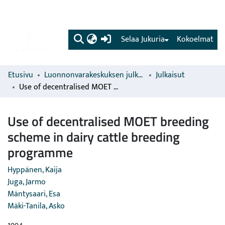
(current)
Selaa Jukuria
Kokoelmat
Etusivu
Luonnonvarakeskuksen julkaisut
Julkaisut
Use of decentralised MOET breeding scheme in dairy cattle breeding programme
Use of decentralised MOET breeding
scheme in dairy cattle breeding
programme
Hyppänen, Kaija
Juga, Jarmo
Mäntysaari, Esa
Mäki-Tanila, Asko