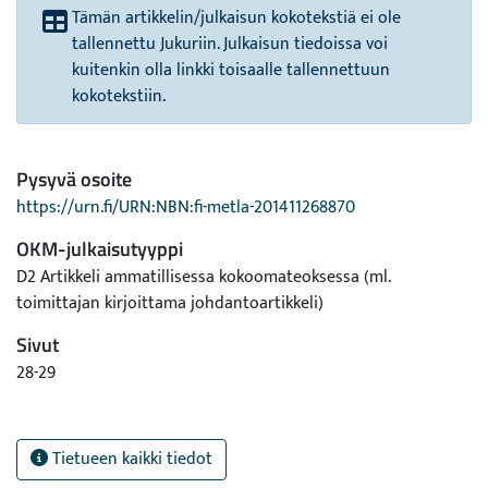
Tämän artikkelin/julkaisun kokotekstiä ei ole
tallennettu Jukuriin. Julkaisun tiedoissa voi
kuitenkin olla linkki toisaalle tallennettuun
kokotekstiin.
Pysyvä osoite
https://urn.fi/URN:NBN:fi-metla-201411268870
OKM-julkaisutyyppi
D2 Artikkeli ammatillisessa kokoomateoksessa (ml.
toimittajan kirjoittama johdantoartikkeli)
Sivut
28-29
Tietueen kaikki tiedot