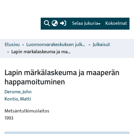
(current)
Selaa Jukuria
Kokoelmat
Etusivu
Luonnonvarakeskuksen julkaisut
Julkaisut
Lapin märkälaskeuma ja maaperän happamoituminen
Lapin märkälaskeuma ja maaperän
happamoituminen
Derome, John
Kontio, Matti
Metsäntutkimuslaitos
1993