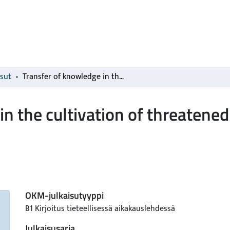
isut
Transfer of knowledge in the cultivation of threatened medicinal plants as alternative crops
n the cultivation of threatened
OKM-julkaisutyyppi
B1 Kirjoitus tieteellisessä aikakauslehdessä
Julkaisusarja