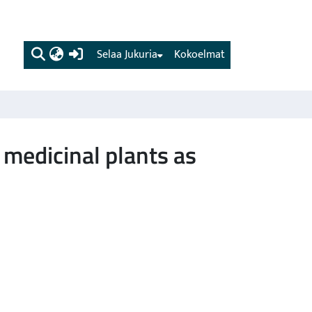
(current)
Selaa Jukuria
Kokoelmat
 medicinal plants as