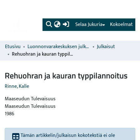
(current)
Selaa Jukuria
Kokoelmat
Etusivu
Luonnonvarakeskuksen julkaisut
Julkaisut
Rehuohran ja kauran typpilannoitus
Rehuohran ja kauran typpilannoitus
Rinne, Kalle
Maaseudun Tulevaisuus
Maaseudun Tulevaisuus
1986
Tämän artikkelin/julkaisun kokotekstiä ei ole