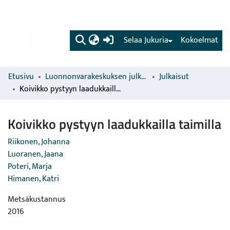
(current)
Selaa Jukuria
Kokoelmat
Etusivu
Luonnonvarakeskuksen julkaisut
Julkaisut
Koivikko pystyyn laadukkailla taimilla
Koivikko pystyyn laadukkailla taimilla
Riikonen, Johanna
Luoranen, Jaana
Poteri, Marja
Himanen, Katri
Metsäkustannus
2016