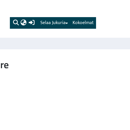
(current)
Selaa Jukuria
Kokoelmat
ure