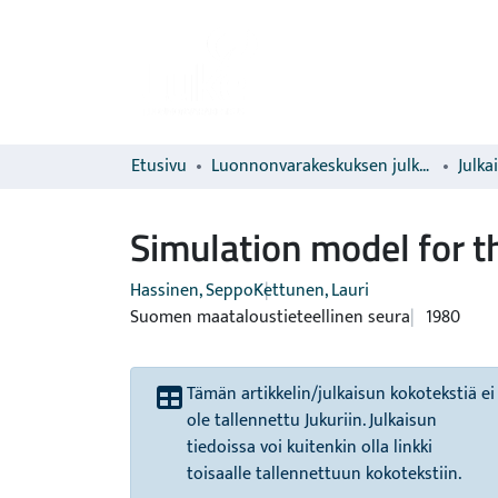
Etusivu
Luonnonvarakeskuksen julkaisut
Julka
Simulation model for th
Hassinen, Seppo
Kettunen, Lauri
Suomen maataloustieteellinen seura
1980
Tämän artikkelin/julkaisun kokotekstiä ei
ole tallennettu Jukuriin. Julkaisun
tiedoissa voi kuitenkin olla linkki
toisaalle tallennettuun kokotekstiin.