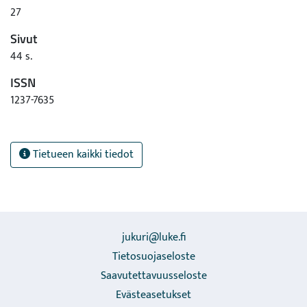
27
Sivut
44 s.
ISSN
1237-7635
Tietueen kaikki tiedot
jukuri@luke.fi
Tietosuojaseloste
Saavutettavuusseloste
Evästeasetukset