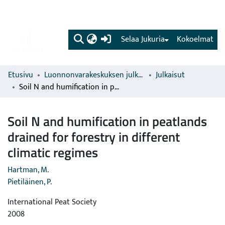
(current)
Selaa Jukuria
Kokoelmat
Etusivu
Luonnonvarakeskuksen julkaisut
Julkaisut
Soil N and humification in peatlands drained for forestry in different climatic regimes
Soil N and humification in peatlands
drained for forestry in different
climatic regimes
Hartman, M.
Pietiläinen, P.
International Peat Society
2008