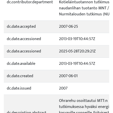
dc.contributor.department
Kotieläintuotannon tutkimus /
naudanlihan tuotanto MNT /
Nurmitalouden tutkimus (NUR)
dc.date.accepted
2007-06-25
dc.date.accessioned
2013-03-19T10:44:57Z
dc.date.accessioned
2025-05-28T20:29:21Z
dc.date.available
2013-03-19T10:44:57Z
dc.date.created
2007-06-01
dc.date.issued
2007
Ohrarehu osoittautui MTT:n
tutkimuksessa hyväksi energia
dc.description.abstract
kasvaville sonneille. Erityisesti