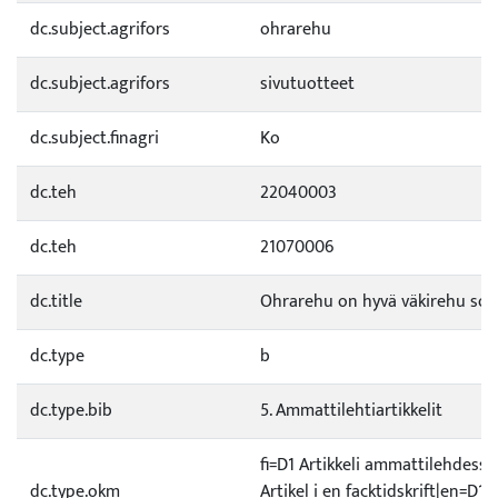
dc.subject.agrifors
ohrarehu
dc.subject.agrifors
sivutuotteet
dc.subject.finagri
Ko
dc.teh
22040003
dc.teh
21070006
dc.title
Ohrarehu on hyvä väkirehu son
dc.type
b
dc.type.bib
5. Ammattilehtiartikkelit
fi=D1 Artikkeli ammattilehdessä
dc.type.okm
Artikel i en facktidskrift|en=D1 A