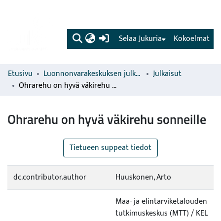
(current)
Selaa Jukuria
Kokoelmat
Etusivu
Luonnonvarakeskuksen julkaisut
Julkaisut
Ohrarehu on hyvä väkirehu sonneille
Ohrarehu on hyvä väkirehu sonneille
Tietueen suppeat tiedot
dc.contributor.author
Huuskonen, Arto
Maa- ja elintarviketalouden
tutkimuskeskus (MTT) / KEL