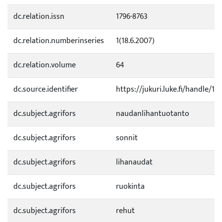
dc.relation.issn
1796-8763
dc.relation.numberinseries
1(18.6.2007)
dc.relation.volume
64
dc.source.identifier
https://jukuri.luke.fi/handle/1
dc.subject.agrifors
naudanlihantuotanto
dc.subject.agrifors
sonnit
dc.subject.agrifors
lihanaudat
dc.subject.agrifors
ruokinta
dc.subject.agrifors
rehut