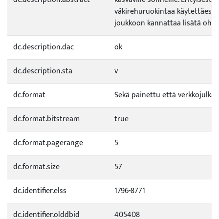
väkirehuruokintaa käytettäessä
joukkoon kannattaa lisätä ohra
dc.description.dac
ok
dc.description.sta
v
dc.format
Sekä painettu että verkkojulkai
dc.format.bitstream
true
dc.format.pagerange
5
dc.format.size
57
dc.identifier.elss
1796-8771
dc.identifier.olddbid
405408