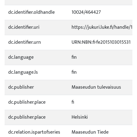
dc.identifier.oldhandle
10024/464427
dc.identifier.uri
https://jukuri.luke.fi/handle/11
dc.identifier.urn
URN:NBN:fi-fe2015103015531
dc.language
fin
dc.language.ls
fin
dc.publisher
Maaseudun tulevaisuus
dc.publisher.place
fi
dc.publisher.place
Helsinki
dc.relation.ispartofseries
Maaseudun Tiede