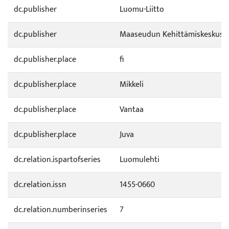
dc.publisher
Luomu-Liitto
dc.publisher
Maaseudun Kehittämiskeskus P
dc.publisher.place
fi
dc.publisher.place
Mikkeli
dc.publisher.place
Vantaa
dc.publisher.place
Juva
dc.relation.ispartofseries
Luomulehti
dc.relation.issn
1455-0660
dc.relation.numberinseries
7