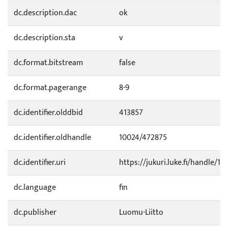
dc.description.dac
ok
dc.description.sta
v
dc.format.bitstream
false
dc.format.pagerange
8-9
dc.identifier.olddbid
413857
dc.identifier.oldhandle
10024/472875
dc.identifier.uri
https://jukuri.luke.fi/handle/11
dc.language
fin
dc.publisher
Luomu-Liitto