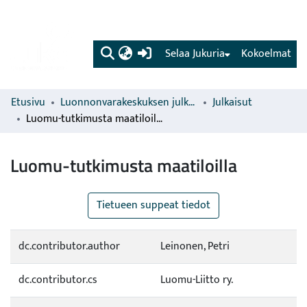
(current)
Selaa Jukuria
Kokoelmat
Etusivu
Luonnonvarakeskuksen julkaisut
Julkaisut
Luomu-tutkimusta maatiloilla
Luomu-tutkimusta maatiloilla
Tietueen suppeat tiedot
dc.contributor.author
Leinonen, Petri
dc.contributor.cs
Luomu-Liitto ry.