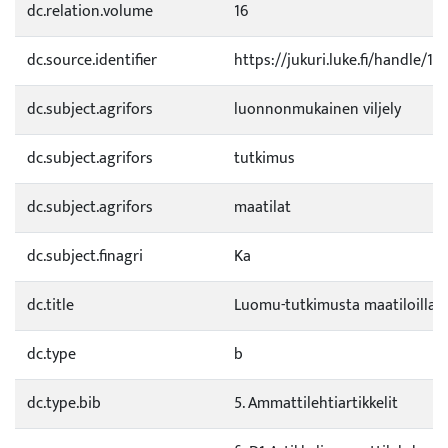
dc.relation.volume
16
dc.source.identifier
https://jukuri.luke.fi/handle/1
dc.subject.agrifors
luonnonmukainen viljely
dc.subject.agrifors
tutkimus
dc.subject.agrifors
maatilat
dc.subject.finagri
Ka
dc.title
Luomu-tutkimusta maatiloilla
dc.type
b
dc.type.bib
5. Ammattilehtiartikkelit