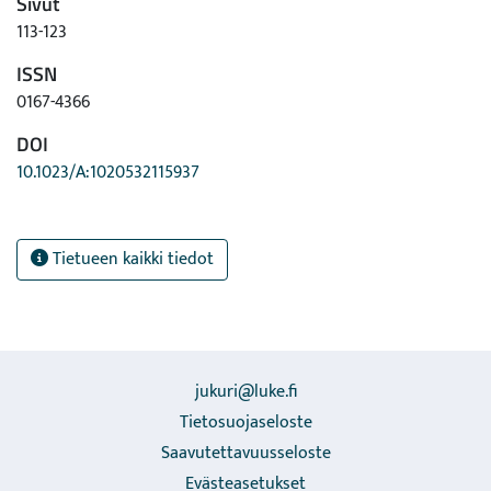
Sivut
113-123
ISSN
0167-4366
DOI
10.1023/A:1020532115937
Tietueen kaikki tiedot
jukuri@luke.fi
Tietosuojaseloste
Saavutettavuusseloste
Evästeasetukset