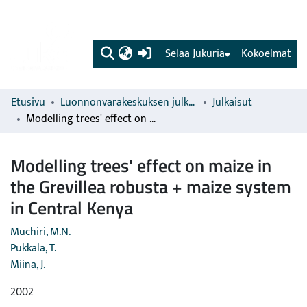
(current)
Selaa Jukuria
Kokoelmat
Etusivu
Luonnonvarakeskuksen julkaisut
Julkaisut
Modelling trees' effect on maize in the Grevillea robusta + maize system in Central Kenya
Modelling trees' effect on maize in
the Grevillea robusta + maize system
in Central Kenya
Muchiri, M.N.
Pukkala, T.
Miina, J.
2002