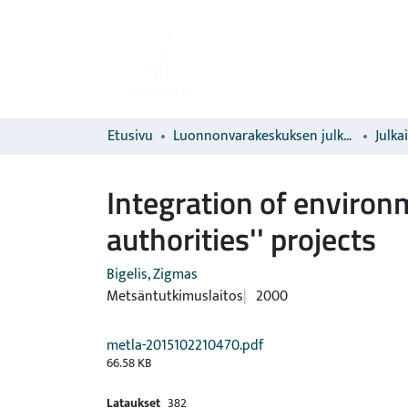
Etusivu
Luonnonvarakeskuksen julkaisut
Julka
Integration of environm
authorities'' projects
Bigelis, Zigmas
Metsäntutkimuslaitos
2000
metla-2015102210470.pdf
66.58 KB
Lataukset
382