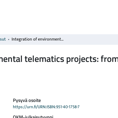
isut
Integration of environmental telematics projects: from UN projects of local authorities'' projects
ental telematics projects: from
Pysyvä osoite
https://urn.fi/URN:ISBN:951-40-1758-7
OKM-julkaisutyyppi