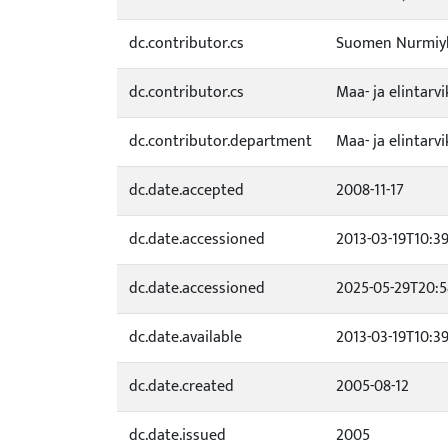
dc.contributor.cs
Suomen Nurmiyh
dc.contributor.cs
Maa- ja elintar
dc.contributor.department
Maa- ja elintar
dc.date.accepted
2008-11-17
dc.date.accessioned
2013-03-19T10:3
dc.date.accessioned
2025-05-29T20:5
dc.date.available
2013-03-19T10:3
dc.date.created
2005-08-12
dc.date.issued
2005