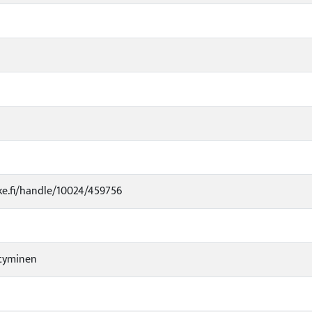
uke.fi/handle/10024/459756
ytyminen