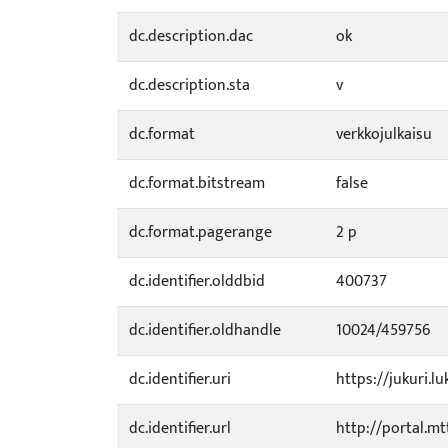
dc.description.dac
ok
dc.description.sta
v
dc.format
verkkojulkaisu
dc.format.bitstream
false
dc.format.pagerange
2 p
dc.identifier.olddbid
400737
dc.identifier.oldhandle
10024/459756
dc.identifier.uri
https://jukuri.lu
dc.identifier.url
http://portal.