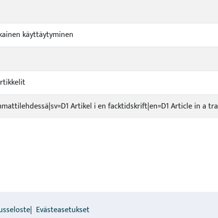
kainen käyttäytyminen
tikkelit
mmattilehdessä|sv=D1 Artikel i en facktidskrift|en=D1 Article in a tr
usseloste
Evästeasetukset