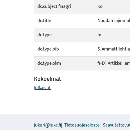
dc.subject.finagri
Ko
dc.title
Naudan lajinmu
dc.type
m
dc.type.bib
5. Ammattilehtiar
dc.type.okm
fi=D1 Artikkeli a
Kokoelmat
Julkaisut
jukuri@luke.fi
Tietosuojaseloste
Saavutettavu