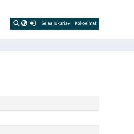
(current)
Selaa Jukuria
Kokoelmat
-
-
-