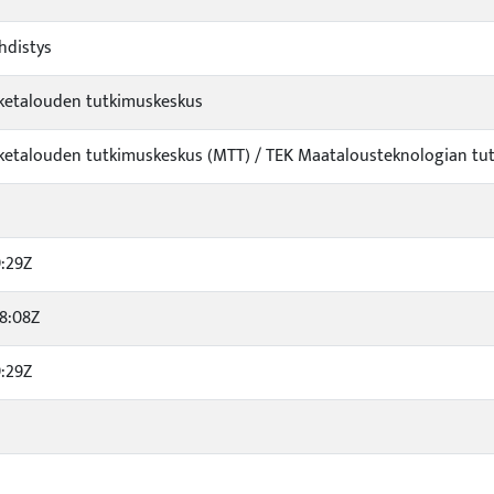
distys
viketalouden tutkimuskeskus
viketalouden tutkimuskeskus (MTT) / TEK Maatalousteknologian tu
9:29Z
8:08Z
9:29Z