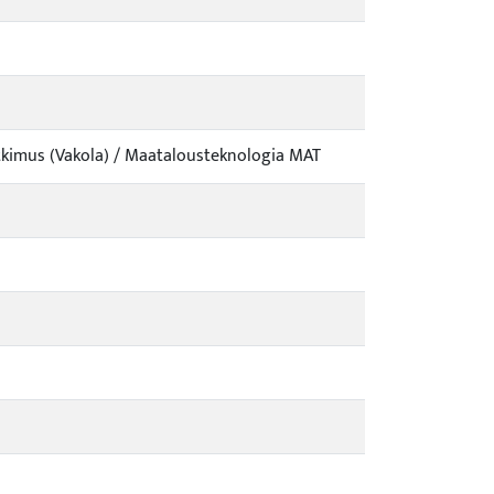
-
-
tkimus (Vakola) / Maatalousteknologia MAT
-
-
-
-