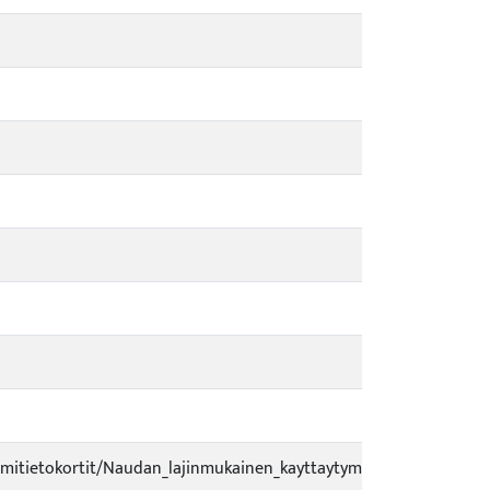
-
-
-
-
mitietokortit/Naudan_lajinmukainen_kayttaytyminen_NT3.pdf
-