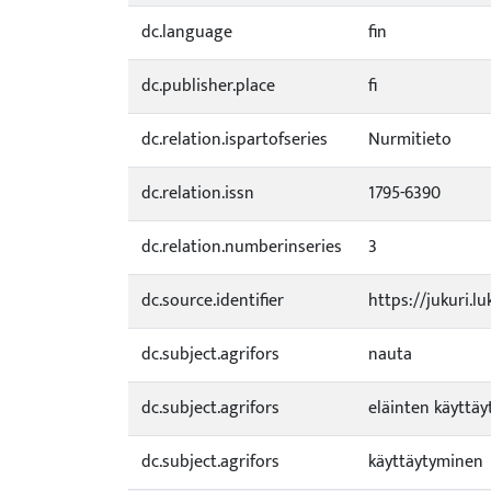
dc.language
fin
dc.publisher.place
fi
dc.relation.ispartofseries
Nurmitieto
dc.relation.issn
1795-6390
dc.relation.numberinseries
3
dc.source.identifier
https://jukuri.l
dc.subject.agrifors
nauta
dc.subject.agrifors
eläinten käyttä
dc.subject.agrifors
käyttäytyminen