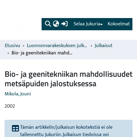
(current)
Selaa Jukuria
Kokoelmat
Etusivu
Luonnonvarakeskuksen julkaisut
Julkaisut
Bio- ja geenitekniikan mahdollisuudet metsäpuiden jalostuksessa
Bio- ja geenitekniikan mahdollisuudet
metsäpuiden jalostuksessa
Mikola, Jouni
2002
Tämän artikkelin/julkaisun kokotekstiä ei ole
tallennettu Jukuriin. Julkaisun tiedoissa voi