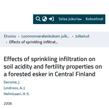
(current)
Selaa Jukuria
Kokoelmat
Etusivu
Luonnonvarakeskuksen julkaisut
Julkaisut
Effects of sprinkling infiltration on soil acidity and fertility properties on a forested esker in Central Finland
Effects of sprinkling infiltration on
soil acidity and fertility properties on
a forested esker in Central Finland
Derome, J.
Lindroos, A.-J.
Helmisaari, H.-S.
2006