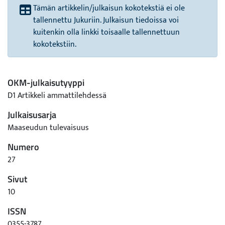
Tämän artikkelin/julkaisun kokotekstiä ei ole
tallennettu Jukuriin. Julkaisun tiedoissa voi
kuitenkin olla linkki toisaalle tallennettuun
kokotekstiin.
OKM-julkaisutyyppi
D1 Artikkeli ammattilehdessä
Julkaisusarja
Maaseudun tulevaisuus
Numero
27
Sivut
10
ISSN
0355-3787