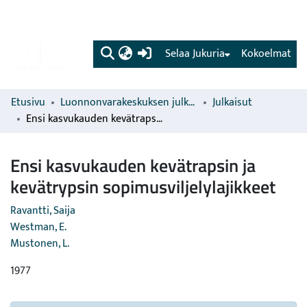
(current)
Selaa Jukuria
Kokoelmat
Etusivu
Luonnonvarakeskuksen julkaisut
Julkaisut
Ensi kasvukauden kevätrapsin ja kevätrypsin sopimusviljelylajikkeet
Ensi kasvukauden kevätrapsin ja
kevätrypsin sopimusviljelylajikkeet
Ravantti, Saija
Westman, E.
Mustonen, L.
1977