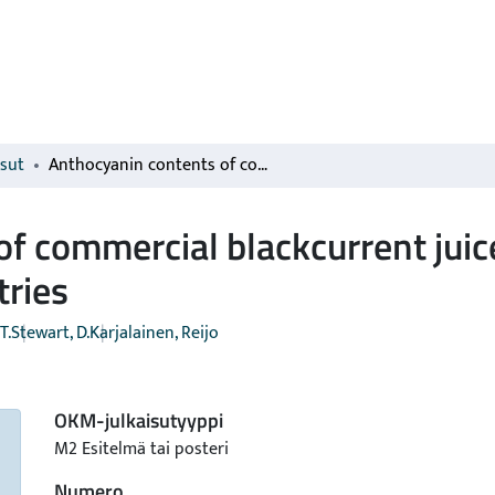
isut
Anthocyanin contents of commercial blackcurrent juices purchased from various European countries
of commercial blackcurrent jui
tries
T.
Stewart, D.
Karjalainen, Reijo
OKM-julkaisutyyppi
M2 Esitelmä tai posteri
Numero