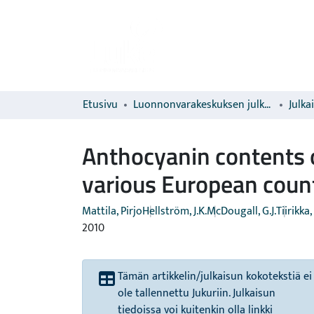
Etusivu
Luonnonvarakeskuksen julkaisut
Julka
Anthocyanin contents 
various European coun
Mattila, Pirjo
Hellström, J.K.
McDougall, G.J.
Tiirikka, 
2010
Tämän artikkelin/julkaisun kokotekstiä ei
ole tallennettu Jukuriin. Julkaisun
tiedoissa voi kuitenkin olla linkki