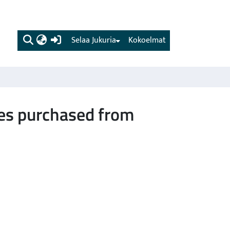
(current)
Selaa Jukuria
Kokoelmat
ces purchased from