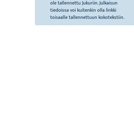
ole tallennettu Jukuriin. Julkaisun
tiedoissa voi kuitenkin olla linkki
toisaalle tallennettuun kokotekstiin.