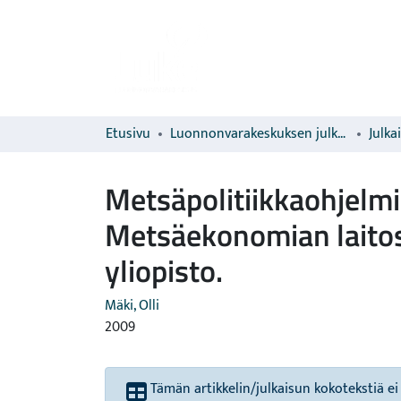
Etusivu
Luonnonvarakeskuksen julkaisut
Julka
Metsäpolitiikkaohjelmi
Metsäekonomian laitos
yliopisto.
Mäki, Olli
2009
Tämän artikkelin/julkaisun kokotekstiä ei