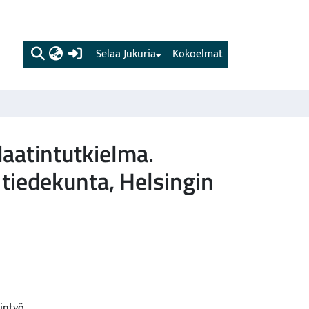
(current)
Selaa Jukuria
Kokoelmat
aatintutkielma.
tiedekunta, Helsingin
intyö