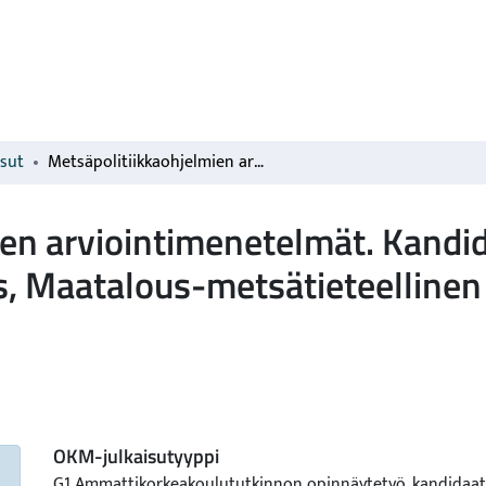
isut
Metsäpolitiikkaohjelmien arviointimenetelmät. Kandidaatintutkielma. Metsäekonomian laitos, Maatalous-metsätieteellinen tiedekunta, Helsingin yliopisto.
en arviointimenetelmät. Kandid
, Maatalous-metsätieteellinen 
OKM-julkaisutyyppi
G1 Ammattikorkeakoulututkinnon opinnäytetyö, kandidaat