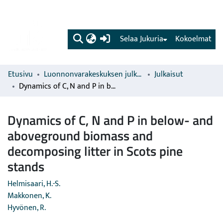
(current)
Selaa Jukuria
Kokoelmat
Etusivu
Luonnonvarakeskuksen julkaisut
Julkaisut
Dynamics of C, N and P in below- and aboveground biomass and decomposing litter in Scots pine stands
Dynamics of C, N and P in below- and
aboveground biomass and
decomposing litter in Scots pine
stands
Helmisaari, H.-S.
Makkonen, K.
Hyvönen, R.