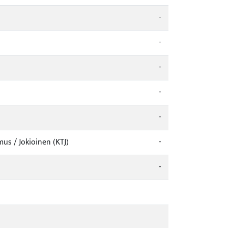
-
-
-
-
-
us / Jokioinen (KTJ)
-
-