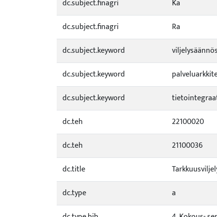
dc.subject.finagri
Ka
dc.subject.finagri
Ra
dc.subject.keyword
viljelysäännö
dc.subject.keyword
palveluarkkit
dc.subject.keyword
tietointegraa
dc.teh
22100020
dc.teh
21100036
dc.title
Tarkkuusvilje
dc.type
a
dc.type.bib
4. Kokous- sem