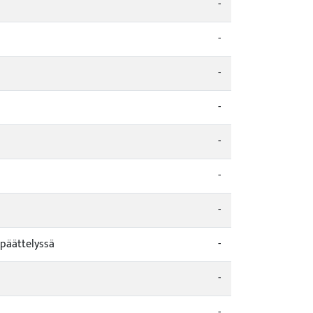
-
-
-
-
-
-
-
 päättelyssä
-
-
-