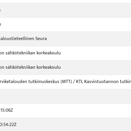
a
e
loustieteellinen Seura
ton sähkötekniikan korkeakoulu
ton sähkötekniikan korkeakoulu
arviketalouden tutkimuskeskus (MTT) / KTL Kasvintuotannon tutkim
:15:06Z
0:54:22Z