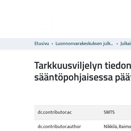
Etusivu
Luonnonvarakeskuksen julkaisut
Julka
Tarkkuusviljelyn tiedo
sääntöpohjaisessa pää
dc.contributor.ac
SMTS
dc.contributor.author
Nikkilä, Raim