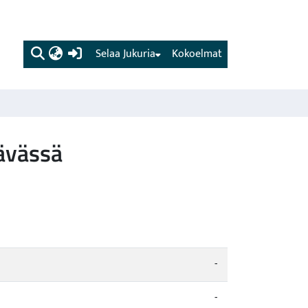
(current)
Selaa Jukuria
Kokoelmat
tävässä
-
-