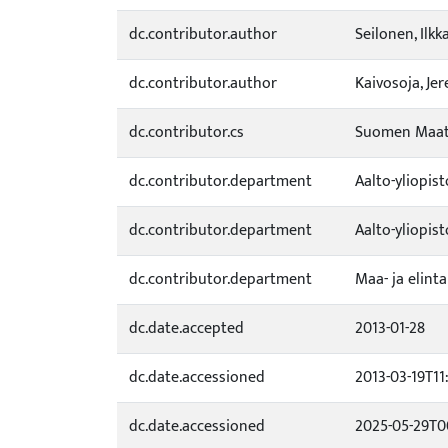
dc.contributor.author
Seilonen, Ilkk
dc.contributor.author
Kaivosoja, Jer
dc.contributor.cs
Suomen Maata
dc.contributor.department
Aalto-yliopis
dc.contributor.department
Aalto-yliopis
dc.contributor.department
Maa- ja elint
dc.date.accepted
2013-01-28
dc.date.accessioned
2013-03-19T11
dc.date.accessioned
2025-05-29T0