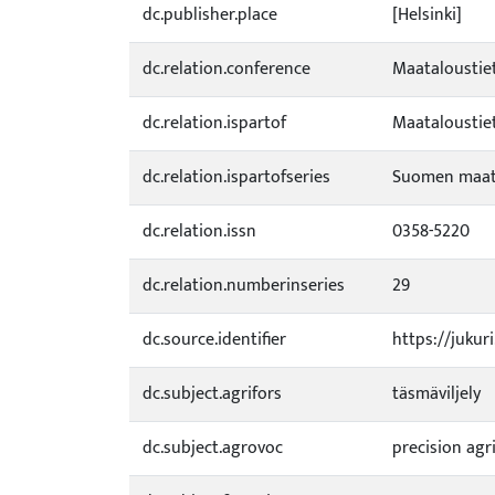
dc.publisher.place
[Helsinki]
dc.relation.conference
Maataloustiet
dc.relation.ispartof
Maataloustiete
dc.relation.ispartofseries
Suomen maata
dc.relation.issn
0358-5220
dc.relation.numberinseries
29
dc.source.identifier
https://jukur
dc.subject.agrifors
täsmäviljely
dc.subject.agrovoc
precision agr