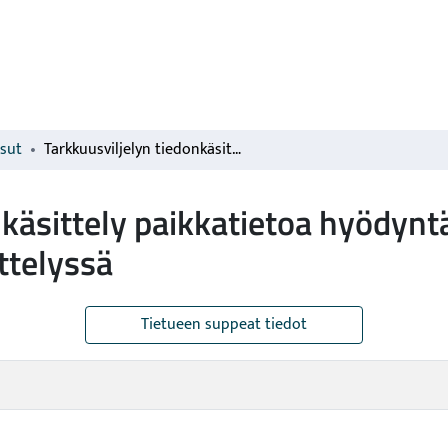
isut
Tarkkuusviljelyn tiedonkäsittely paikkatietoa hyödyntävässä sääntöpohjaisessa päättelyssä
nkäsittely paikkatietoa hyödyn
ttelyssä
Tietueen suppeat tiedot
o