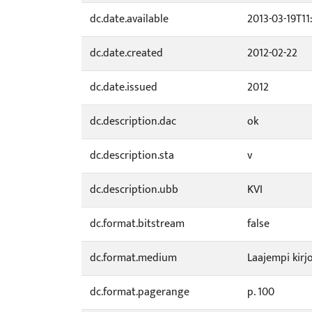
dc.date.available
2013-03-19T11
dc.date.created
2012-02-22
dc.date.issued
2012
dc.description.dac
ok
dc.description.sta
v
dc.description.ubb
KVI
dc.format.bitstream
false
dc.format.medium
Laajempi kirj
dc.format.pagerange
p. 100