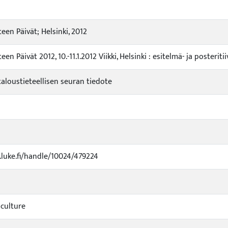
een Päivät; Helsinki, 2012
en Päivät 2012, 10.-11.1.2012 Viikki, Helsinki : esitelmä- ja posteri
loustieteellisen seuran tiedote
i.luke.fi/handle/10024/479224
iculture