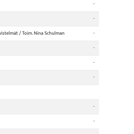
-
-
tiivistelmät / Toim. Nina Schulman
-
-
-
-
-
-