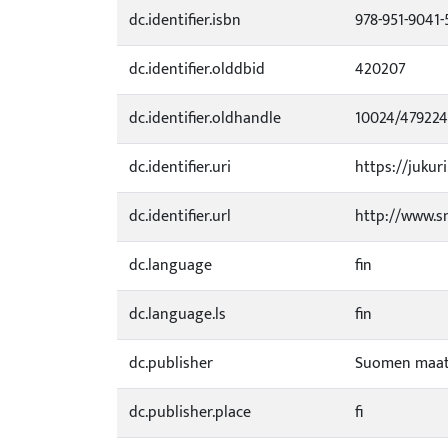
dc.identifier.isbn
978-951-9041-
dc.identifier.olddbid
420207
dc.identifier.oldhandle
10024/479224
dc.identifier.uri
https://jukuri
dc.identifier.url
http://www.sm
dc.language
fin
dc.language.ls
fin
dc.publisher
Suomen maata
dc.publisher.place
fi