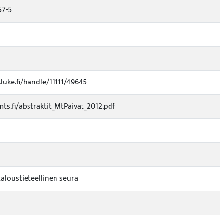
57-5
.luke.fi/handle/11111/49645
ts.fi/abstraktit_MtPaivat_2012.pdf
loustieteellinen seura