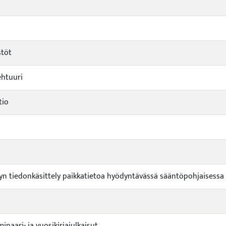
stöt
ehtuuri
tio
lyn tiedonkäsittely paikkatietoa hyödyntävässä sääntöpohjaisessa
inaari- ja vuosikirjajulkaisut