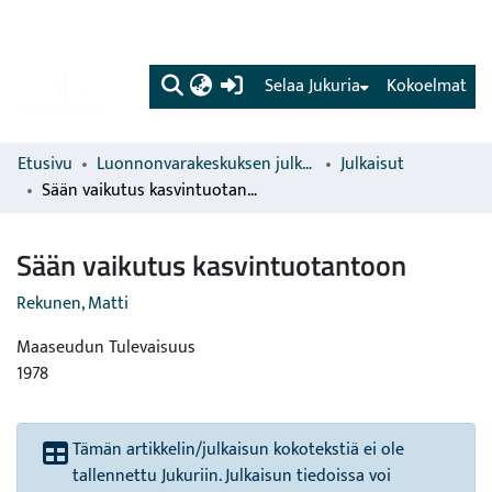
(current)
Selaa Jukuria
Kokoelmat
Etusivu
Luonnonvarakeskuksen julkaisut
Julkaisut
Sään vaikutus kasvintuotantoon
Sään vaikutus kasvintuotantoon
Rekunen, Matti
Maaseudun Tulevaisuus
1978
Tämän artikkelin/julkaisun kokotekstiä ei ole
tallennettu Jukuriin. Julkaisun tiedoissa voi