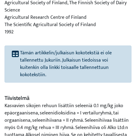
Agricultural Society of Finland, The Finnish Society of Dairy
Science
Agricultural Research Centre of Finland
The Scientific Agricultural Society of Finland
1992
Tämän artikkelin/julkaisun kokotekstiä ei ole
tallennettu Jukuriin. Julkaisun tiedoissa voi
kuitenkin olla linkki toisaalle tallennettuun
kokotekstiin.
Tiivistelmä
Kasvavien sikojen rehuun lisättiin seleeniä 0.1 mg/kg joko
epäorgaanisena, seleenidioksidina = I vertailuryhmä, tai
orgaanisena, seleenihiivana = II ryhmä. Seleenihiivaa lisättiin
myös 0.4 mg/kg rehua = III ryhmä. Seleenihiiva oli Alko Ltd:n
tuottama Alkosel niminen hiiva. Se on kehitetty tavallisesta