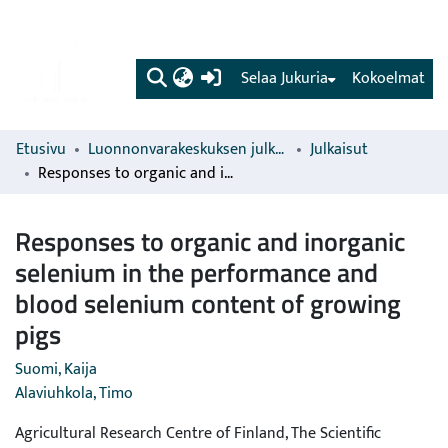
(current)
Selaa Jukuria
Kokoelmat
Etusivu
Luonnonvarakeskuksen julkaisut
Julkaisut
Responses to organic and inorganic selenium in the performance and blood selenium content of growing pigs
Responses to organic and inorganic
selenium in the performance and
blood selenium content of growing
pigs
Suomi, Kaija
Alaviuhkola, Timo
Agricultural Research Centre of Finland, The Scientific