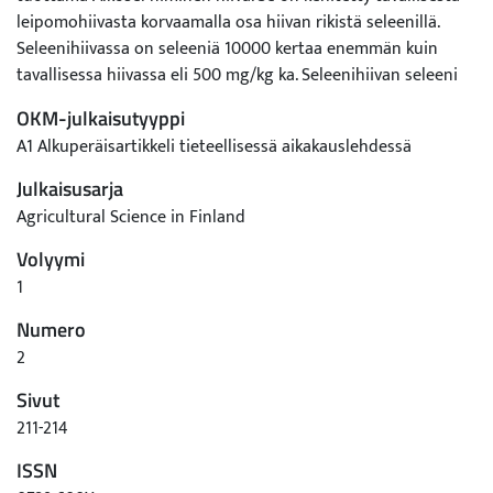
leipomohiivasta korvaamalla osa hiivan rikistä seleenillä.
Seleenihiivassa on seleeniä 10000 kertaa enemmän kuin
tavallisessa hiivassa eli 500 mg/kg ka. Seleenihiivan seleeni
on 80 %:sti orgaanisesti sitoutunutta, pääasiassa
OKM-julkaisutyyppi
selenometioniinia. Eri määrinä tai eri lähteistä peräisin
A1 Alkuperäisartikkeli tieteellisessä aikakauslehdessä
olevalla seleenillä ei ollut vaikutusta sikojen kasvuun, rehun
hyväksikäyttöön tai teurastuloksiin. Seleenihiivalla, varsinkin
Julkaisusarja
korkeammalla tasolla, sikojen seerumin ja maksan
Agricultural Science in Finland
seleenipitoisuudet olivat korkeammat kuin
Volyymi
seleenidioksiidilla. Seleenihiivan todettiin olevan
seleenidioksiidin kanssa samanarvoisen sikojen
1
lisäseleenilähteenä.
Numero
2
Sivut
211-214
ISSN