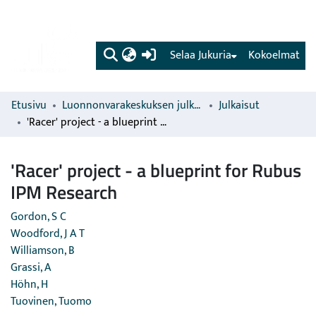
(current)
Selaa Jukuria
Kokoelmat
Etusivu
Luonnonvarakeskuksen julkaisut
Julkaisut
'Racer' project - a blueprint for Rubus IPM Research
'Racer' project - a blueprint for Rubus
IPM Research
Gordon, S C
Woodford, J A T
Williamson, B
Grassi, A
Höhn, H
Tuovinen, Tuomo