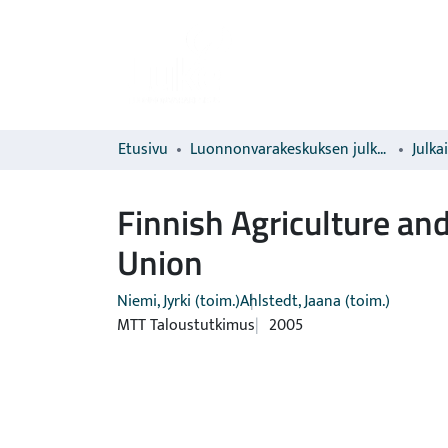
Etusivu
Luonnonvarakeskuksen julkaisut
Julka
Finnish Agriculture an
Union
Niemi, Jyrki (toim.)
Ahlstedt, Jaana (toim.)
MTT Taloustutkimus
2005