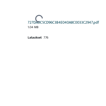
Ladataan...
727DA0C5CD96C3B4E040A8C0033C2947.pdf
1.04 MB
Lataukset
776