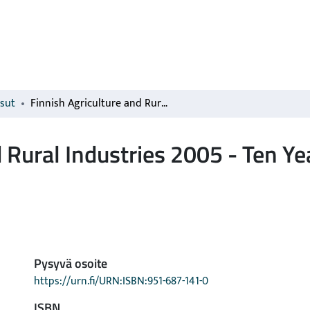
isut
Finnish Agriculture and Rural Industries 2005 - Ten Years in the European Union
d Rural Industries 2005 - Ten Ye
Pysyvä osoite
https://urn.fi/URN:ISBN:951-687-141-0
ISBN