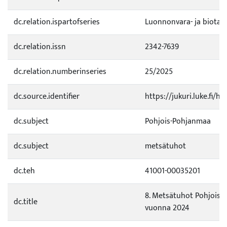
dc.relation.ispartofseries
Luonnonvara- ja biotal
dc.relation.issn
2342-7639
dc.relation.numberinseries
25/2025
dc.source.identifier
https://jukuri.luke.fi/
dc.subject
Pohjois-Pohjanmaa
dc.subject
metsätuhot
dc.teh
41001-00035201
8. Metsätuhot Pohjois-
dc.title
vuonna 2024