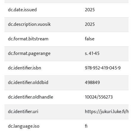
dc.date.issued
2025
dc.description.vuosik
2025
dc.format.bitstream
false
dc.format.pagerange
s. 41-45
dc.identifier.isbn
978-952-419-045-9
dc.identifier.olddbid
498849
dc.identifier.oldhandle
10024/556273
dc.identifier.uri
https://jukuri.luke.fi/h
dc.language.iso
fi