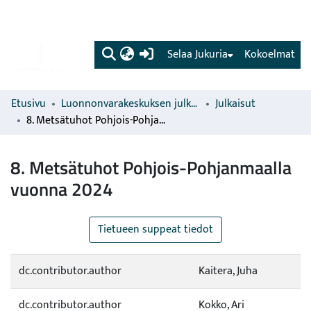
(current)
Selaa Jukuria
Kokoelmat
Etusivu
Luonnonvarakeskuksen julkaisut
Julkaisut
8. Metsätuhot Pohjois-Pohjanmaalla vuonna 2024
8. Metsätuhot Pohjois-Pohjanmaalla
vuonna 2024
Tietueen suppeat tiedot
dc.contributor.author
Kaitera, Juha
dc.contributor.author
Kokko, Ari