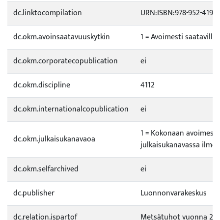
dc.linktocompilation
URN:ISBN:978-952-419-0
dc.okm.avoinsaatavuuskytkin
1 = Avoimesti saatavilla
dc.okm.corporatecopublication
ei
dc.okm.discipline
4112
dc.okm.internationalcopublication
ei
1 = Kokonaan avoimess
dc.okm.julkaisukanavaoa
julkaisukanavassa ilmes
dc.okm.selfarchived
ei
dc.publisher
Luonnonvarakeskus
dc.relation.ispartof
Metsätuhot vuonna 20