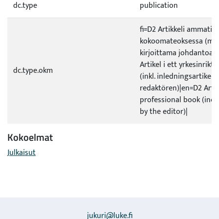
dc.type
publication
fi=D2 Artikkeli ammatill
kokoomateoksessa (ml. 
kirjoittama johdantoart
Artikel i ett yrkesinrikt
dc.type.okm
(inkl. inledningsartikel 
redaktören)|en=D2 Artic
professional book (incl.
by the editor)|
Kokoelmat
Julkaisut
jukuri@luke.fi