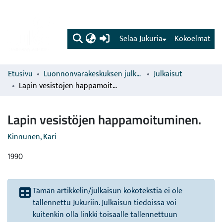
(current)
Selaa Jukuria
Kokoelmat
Etusivu
Luonnonvarakeskuksen julkaisut
Julkaisut
Lapin vesistöjen happamoituminen.
Lapin vesistöjen happamoituminen.
Kinnunen, Kari
1990
Tämän artikkelin/julkaisun kokotekstiä ei ole
tallennettu Jukuriin. Julkaisun tiedoissa voi
kuitenkin olla linkki toisaalle tallennettuun